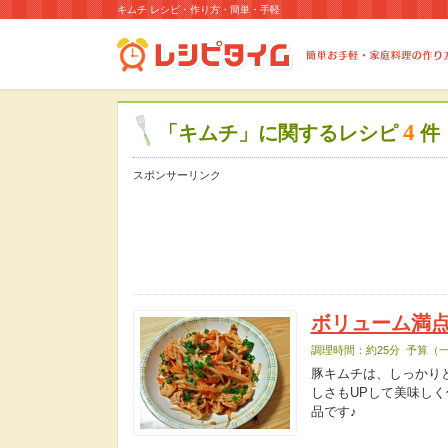
キムチ レシピ・作り方・簡単・手軽
4
「キムチ」に関するレシピ
件
スポンサーリンク
ボリューム満
調理時間：約25分 予算（一
豚キムチは、しっかり
しさもUPして美味しく
品です♪