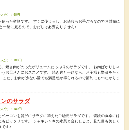
人分）：80円
を使った煮物です。 すぐに使えるし、お値段もお手ごろなのでお財布に
布と一緒に煮るので、おだしは必要ありません♪
人分）：100円
る、焼き肉がのったボリュームたっぷりのサラダです。 お肉ばかりじゃ
いうお母さんにおススメです。 焼き肉と一緒なら、お子様も野菜をたく
。 また、お肉が少ない量でも満足感が得られるので節約にもつながりま
コンのサラダ
人分）：100円
とベーコンを贅沢にサラダに加えたご馳走サラダです。 普段の食卓には
にもピッタリです。 シャキシャキの水菜と合わせると、見た目も美しく
うです♪