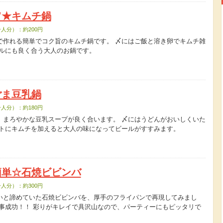
旨★キムチ鍋
人分）：約200円
で作れる簡単でコク旨のキムチ鍋です。 〆にはご飯と溶き卵でキムチ雑
ールにも良く合う大人のお鍋です。
ごま豆乳鍋
人分）：約180円
、まろやかな豆乳スープが良く合います。 〆にはうどんがおいしくいた
ントにキムチを加えると大人の味になってビールがすすみます。
簡単☆石焼ビビンバ
人分）：約300円
いと諦めていた石焼ビビンバを、厚手のフライパンで再現してみまし
見事成功！！ 彩りがキレイで具沢山なので、パーティーにもピッタリで