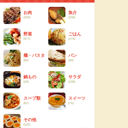
お肉
魚介
(320)
(236)
野菜
ごはん
(577)
(175)
麺・パスタ
パン
(94)
(40)
鍋もの
サラダ
(19)
(138)
スープ類
スイーツ
(87)
(73)
その他
(132)