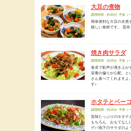
大豆の煮物
調理時間：約45分 予算（一
簡単便利な大豆の水煮
嬉しい食材です。 昆
焼き肉サラダ
調理時間：約25分 予算（一
食卓で歓声が沸き上が
栄養の偏りが心配、と
さん食べてくれますよ
す♪
ホタテとベー
調理時間：約15分 予算（一
旨味たっぷりのホタテ
もちろん、おもてなし
デパ地下のサラダのよ