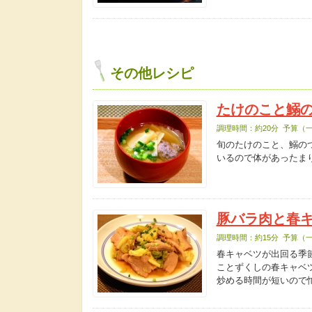
その他レシピ
たけのこと鰯
調理時間：約20分 予算（一
旬のたけのこと、鰯の
いるので体があったま
豚バラ肉と春
調理時間：約15分 予算（一
春キャベツが出回る季
ことずくしの春キャベ
炒める時間が短いので