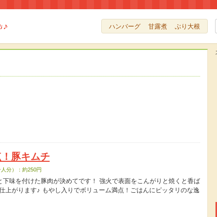
ハンバーグ
甘露煮
ぶり大根
点！豚キムチ
人分）：約250円
と下味を付けた豚肉が決めてです！ 強火で表面をこんがりと焼くと香ば
仕上がります♪ もやし入りでボリューム満点！ごはんにピッタリのな逸