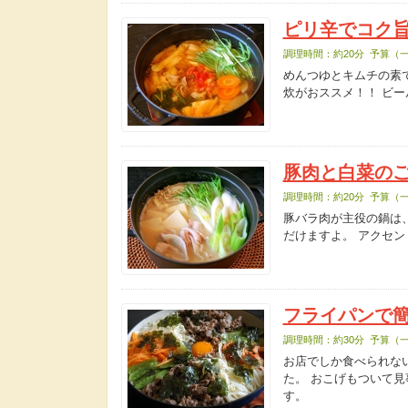
ピリ辛でコク
調理時間：約20分 予算（一
めんつゆとキムチの素
炊がおススメ！！ ビ
豚肉と白菜の
調理時間：約20分 予算（一
豚バラ肉が主役の鍋は
だけますよ。 アクセ
フライパンで
調理時間：約30分 予算（一
お店でしか食べられな
た。 おこげもついて
す。