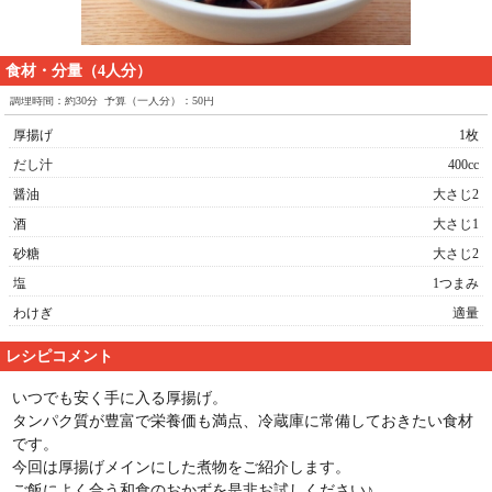
食材・分量（4人分）
調理時間：約30分 予算（一人分）：50円
厚揚げ
1枚
だし汁
400cc
醤油
大さじ2
酒
大さじ1
砂糖
大さじ2
塩
1つまみ
わけぎ
適量
レシピコメント
いつでも安く手に入る厚揚げ。
タンパク質が豊富で栄養価も満点、冷蔵庫に常備しておきたい食材
です。
今回は厚揚げメインにした煮物をご紹介します。
ご飯によく合う和食のおかずを是非お試しください♪