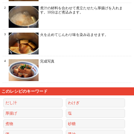
2
煮汁の材料を合わせて煮立たせたら厚揚げを入れま
す。10分ほど煮込みます。
3
火を止めてじんわり味を染み込ませます。
4
完成写真
このレシピのキーワード
だし汁
わけぎ
厚揚げ
塩
煮物
砂糖