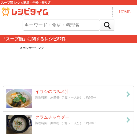
スープ類 レシピ簡単・手軽・作り方
HOME
「スープ類」に関するレシピ
87
件
スポンサーリンク
イワシのつみれ汁
調理時間：約25分 予算（一人分）：約300円
クラムチャウダー
調理時間：約30分 予算（一人分）：約200円