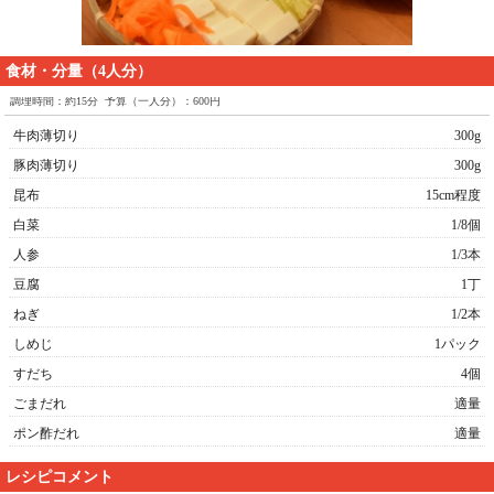
食材・分量（4人分）
調理時間：約15分 予算（一人分）：600円
牛肉薄切り
300g
豚肉薄切り
300g
昆布
15cm程度
白菜
1/8個
人参
1/3本
豆腐
1丁
ねぎ
1/2本
しめじ
1パック
すだち
4個
ごまだれ
適量
ポン酢だれ
適量
レシピコメント