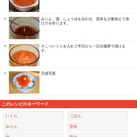
3
みりん、酒、しょうゆを合わせ、昆布を少量加えて漬
け汁を作ります。
4
そこへいくらを入れて半日から一日冷蔵庫で漬けま
す。
5
完成写真
このレシピのキーワード
いくら
ごはん
みりん
昆布