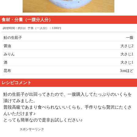
食材・分量（一腹分人分）
調理時間：約1日 予算（一人分）：1300円
鮭の生筋子
一腹
醤油
大さじ2
みりん
大さじ1
酒
大さじ1
昆布
3cmほど
レシピコメント
鮭の生筋子が出回ってきたので、一腹購入してたっぷりのいくらを
漬けてみました。
普段高級であまり食べられないいくらも、手作りなら贅沢にたくさ
んいただけます♪
とっても簡単なので是非お試しください♪
スポンサーリンク