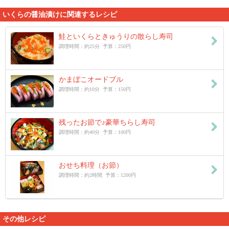
いくらの醤油漬けに関連するレシピ
鮭といくらときゅうりの散らし寿司
調理時間：約25分 予算：250円
かまぼこオードブル
調理時間：約10分 予算：150円
残ったお節で♪豪華ちらし寿司
調理時間：約40分 予算：100円
おせち料理（お節）
調理時間：約2時間 予算：1200円
その他レシピ