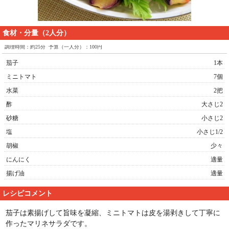
食材・分量（2人分）
調理時間：約25分 予算（一人分）：100円
茄子
1本
ミニトマト
7個
水菜
2把
酢
大さじ2
砂糖
小さじ2
塩
小さじ1/2
胡椒
少々
にんにく
適量
揚げ油
適量
レシピコメント
茄子は素揚げして旨味を凝縮、ミニトマトは皮を湯剥きして丁寧に
作ったマリネサラダです。