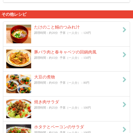
その他レシピ
たけのこと鰯のつみれ汁
調理時間：約20分 予算（一人分）：120円
豚バラ肉と春キャベツの回鍋肉風
調理時間：約15分 予算（一人分）：150円
大豆の煮物
調理時間：約45分 予算（一人分）：80円
焼き肉サラダ
調理時間：約25分 予算（一人分）：100円
ホタテとベーコンのサラダ
調理時間：約15分 予算（一人分）：100円