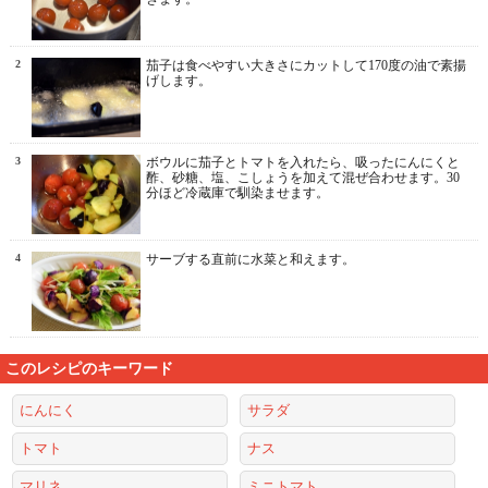
2
茄子は食べやすい大きさにカットして170度の油で素揚
げします。
3
ボウルに茄子とトマトを入れたら、吸ったにんにくと
酢、砂糖、塩、こしょうを加えて混ぜ合わせます。30
分ほど冷蔵庫で馴染ませます。
4
サーブする直前に水菜と和えます。
このレシピのキーワード
にんにく
サラダ
トマト
ナス
マリネ
ミニトマト