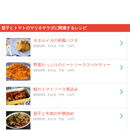
茄子とトマトのマリネサラダに関連するレシピ
ホタルイカの和風パスタ
調理時間：約30分 予算：230円
野菜たっぷりのミートソーススパゲティー
調理時間：約30分 予算：100円
鯖のトマトソース煮込み
調理時間：約30分 予算：150円
茄子と牛肉の中華炒め
調理時間：約25分 予算：150円