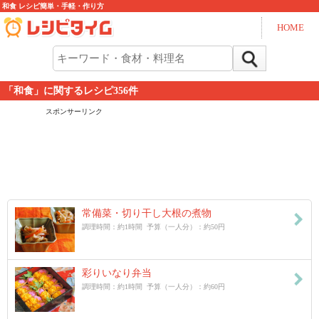
和食 レシピ簡単・手軽・作り方
HOME
「和食」に関するレシピ
356
件
スポンサーリンク
常備菜・切り干し大根の煮物
調理時間：約1時間 予算（一人分）：約50円
彩りいなり弁当
調理時間：約1時間 予算（一人分）：約60円