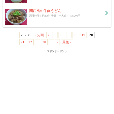
関西風の牛肉うどん
調理時間：約20分 予算（一人分）：約200円
20 / 36
« 先頭
«
...
10
...
18
19
20
21
22
...
30
...
»
最後 »
スポンサーリンク