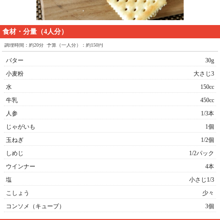
食材・分量（4人分）
調理時間：約20分 予算（一人分）：約150円
バター
30g
小麦粉
大さじ3
水
150cc
牛乳
450cc
人参
1/3本
じゃがいも
1個
玉ねぎ
1/2個
しめじ
1/2パック
ウインナー
4本
塩
小さじ1/3
こしょう
少々
コンソメ（キューブ）
3個