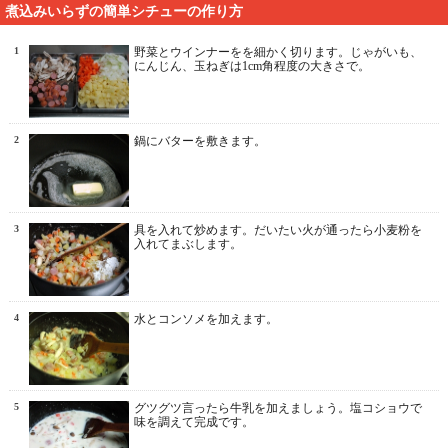
煮込みいらずの簡単シチューの作り方
1
野菜とウインナーをを細かく切ります。じゃがいも、
にんじん、玉ねぎは1cm角程度の大きさで。
2
鍋にバターを敷きます。
3
具を入れて炒めます。だいたい火が通ったら小麦粉を
入れてまぶします。
4
水とコンソメを加えます。
5
グツグツ言ったら牛乳を加えましょう。塩コショウで
味を調えて完成です。