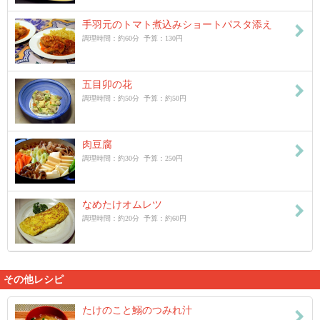
手羽元のトマト煮込みショートパスタ添え
調理時間：約60分 予算：130円
五目卯の花
調理時間：約50分 予算：約50円
肉豆腐
調理時間：約30分 予算：250円
なめたけオムレツ
調理時間：約20分 予算：約60円
その他レシピ
たけのこと鰯のつみれ汁