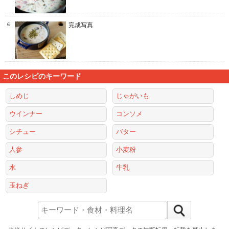
6
完成写真
このレシピのキーワード
しめじ
じゃがいも
ウインナー
コンソメ
シチュー
バター
人参
小麦粉
水
牛乳
玉ねぎ